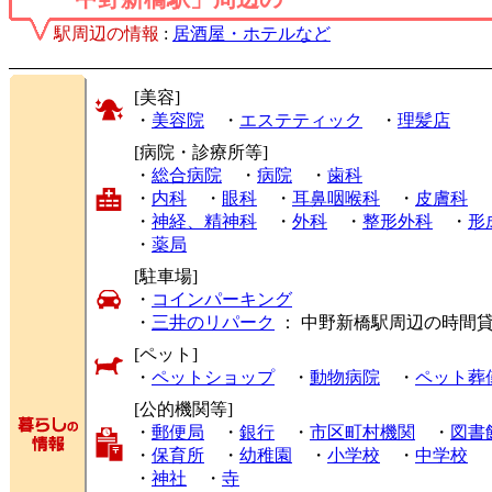
駅周辺の情報
:
居酒屋・ホテルなど
[美容]
・
美容院
・
エステティック
・
理髪店
[病院・診療所等]
・
総合病院
・
病院
・
歯科
・
内科
・
眼科
・
耳鼻咽喉科
・
皮膚科
・
神経、精神科
・
外科
・
整形外科
・
形
・
薬局
[駐車場]
・
コインパーキング
・
三井のリパーク
： 中野新橋駅周辺の時間
[ペット]
・
ペットショップ
・
動物病院
・
ペット葬
[公的機関等]
・
郵便局
・
銀行
・
市区町村機関
・
図書
・
保育所
・
幼稚園
・
小学校
・
中学校
・
神社
・
寺