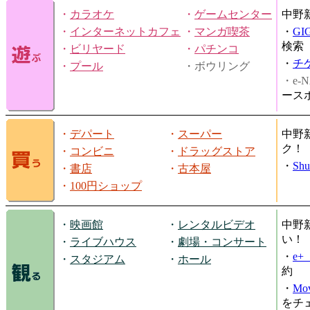
・
カラオケ
・
ゲームセンター
中野
・
インターネットカフェ
・
マンガ喫茶
・
GI
検索
・
ビリヤード
・
パチンコ
・
チ
・
プール
・ボウリング
・e-N
ース
・
デパート
・
スーパー
中野
ク！
・
コンビニ
・
ドラッグストア
・
Shu
・
書店
・
古本屋
・
100円ショップ
・
映画館
・
レンタルビデオ
中野
い！
・
ライブハウス
・
劇場・コンサート
・
e
・
スタジアム
・
ホール
約
・
Mov
をチ