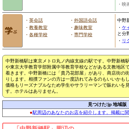
・映画
・
英会話
・
外国語会話
中野
・
教養教室
・
趣味教室
・
ケ
と分
・
各種学校
・
専門学校
・
リ
中野新橋駅は東京メトロ丸ノ内線支線の駅です。中野新橋
や東京大学教育学部附属中等教育学校などがある文教地区で
着きます。中野新橋には「貴乃花部屋」があり、商店街の
りします。相撲ファンの方は一度訪れてみるのもいいかも
価格もリーズナブルなため学生やサラリーマンで賑わいを
す。ホテルはありません。
見つけた!jp 地域版
●
駅周辺のあなたのお店を紹介します。掲載に
「中野新橋駅」周辺の