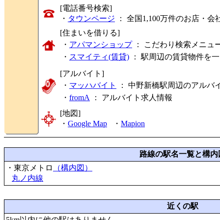
[電話番号検索]
・
タウンページ
： 全国1,100万件のお店
[住まいを借りる]
・
アパマンショップ
： こだわり検索メニュ
・
スマイティ(賃貸)
： 駅周辺の賃貸物件を
[アルバイト]
・
マッハバイト
： 中野新橋駅周辺のアルバ
・
fromA
：
アルバイト求人情報
[地図]
・
Google Map
・
Mapion
路線の駅名一覧と構内
・東京メトロ
（構内図）
丸ノ内線
近くの駅
5km以内に他の駅はありません