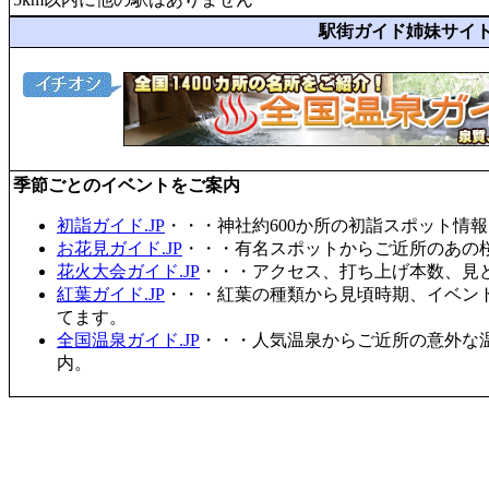
駅街ガイド姉妹サイ
季節ごとのイベントをご案内
初詣ガイド.JP
・・・神社約600か所の初詣スポット情
お花見ガイド.JP
・・・有名スポットからご近所のあの桜
花火大会ガイド.JP
・・・アクセス、打ち上げ本数、見
紅葉ガイド.JP
・・・紅葉の種類から見頃時期、イベン
てます。
全国温泉ガイド.JP
・・・人気温泉からご近所の意外な
内。