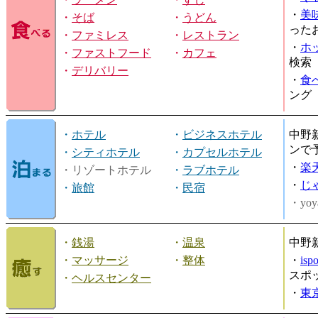
・
美
・
そば
・
うどん
った
・
ファミレス
・
レストラン
・
ホ
・
ファストフード
・
カフェ
検索
・
デリバリー
・
食
ング
・
ホテル
・
ビジネスホテル
中野
ンで
・
シティホテル
・
カプセルホテル
・
楽
・リゾートホテル
・
ラブホテル
・
じ
・
旅館
・
民宿
・yoy
・
銭湯
・
温泉
中野
・
マッサージ
・
整体
・
is
スポ
・
ヘルスセンター
・
東