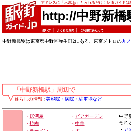
アドレスに「○○駅.jp」と入れるだけ！駅街ガイド
http://中野新橋
｜
｜
使い方
よくある質問
ご利用にあたって
中野新橋駅は東京都中野区弥生町2にある、東京メトロの
丸ノ
「中野新橋駅」周辺で
暮らしの情報
:
美容院・病院・駐車場など
・
居酒屋
・
ビアガーデン
中野
それ
・
焼肉
・
中華
・
ぐ
・
ラーメン
・
すし